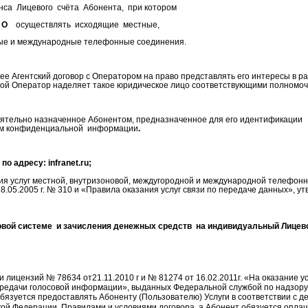
нса
Лицевого
счёта
Абонента,
при котором
 О
осуществлять
исходящие
местные,
ые и международные телефонные соединения.
ее Агентский договор с Оператором на право представлять его интересы в ра
рой Оператор наделяет такое юридическое лицо соответствующими полномоч
оятельно назначенное Абонентом, предназначенное для его идентификации
ем конфиденциальной
информации
.
 по адресу:
infranet
.
ru
;
я услуг местной, внутризоновой, междугородной и международной телефонн
.05.2005 г. № 310 и «Правила оказания услуг связи по передаче данных», 
овой
системе
и зачисления денежных средств
на индивидуальный Лицево
лицензий № 78634 от21.11.2010 г и № 81274 от 16.02.2011г. «На оказание у
ередачи голосовой информации», выданных Федеральной службой по надзору
бязуется предоставлять Абоненту (Пользователю) Услуги в соответствии с 
й Федерации, Правилами и условиями договора, а Абонент обязуется оплачив