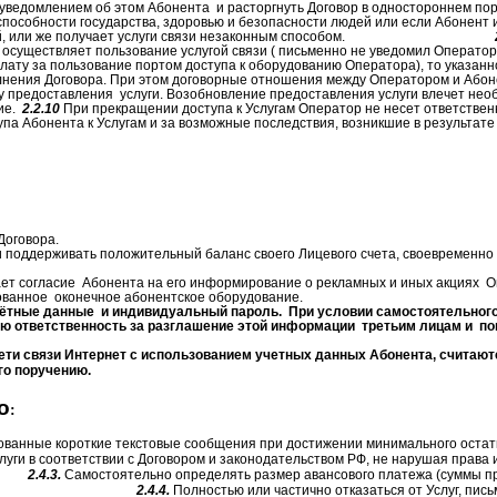
с уведомлением об этом Абонента
и расторгнуть Договор в одностороннем пор
способности государства, здоровью и безопасности людей или если Абонент 
, или же получает услуги связи незаконным способом.
 осуществляет пользование услугой связи ( письменно не уведомил Операто
плату за пользование портом доступа к оборудованию Оператора), то указан
лнения Договора. При этом договорные отношения между Оператором и Або
у предоставления
услуги. Возобновление предоставления услуги влечет нео
ие.
2.2.10
При прекращении доступа к Услугам Оператор не несет ответствен
па Абонента к Услугам и за возможные последствия, возникшие в результат
Договора.
 поддерживать положительный баланс своего Лицевого счета, своевременно
ет согласие
Абонента на его информирование о рекламных и иных акциях
О
ованное
оконечное абонентское оборудование.
чётные данные
и индивидуальный пароль.
При условии самостоятельного
ную ответственность за разглашение этой информации
третьим лицам и
по
ети связи Интернет с использованием учетных данных Абонента, считаю
его поручению.
о
:
ованные короткие текстовые сообщения при достижении минимального остат
уги в соответствии с Договором и законодательством РФ, не нарушая права 
2.4.3.
Самостоятельно определять размер авансового платежа (суммы п
2.4.4.
Полностью или частично отказаться
от Услуг, пи