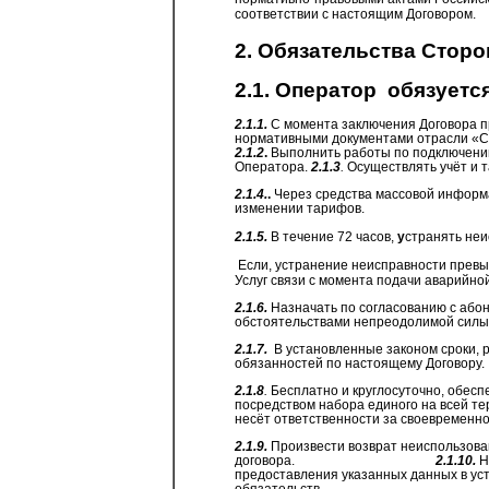
соответствии с настоящим Договором.
2. Обязательства Сторо
2.1. Оператор
обязуется
2.1.1.
С момента заключения Договора п
нормативными документами отрасли «Св
2.1.2
.
Выполнить работы по подключени
Оператора.
2.1.3
.
Осуществлять учёт и 
2.1.4.
.
Через средства массовой информа
изменении тарифов.
2.1.5.
В течение 72 часов,
у
странять неи
Если, устранение неисправности превы
Услуг связи с момента подачи аварийной
2.1.6.
Назначать по согласованию с абон
обстоятельствами непреодолимой силы
2.1.7.
В установленные законом сроки, 
обязанностей по настоящему Договору.
2.1.8
.
Бесплатно и круглосуточно, обесп
посредством набора единого на всей т
несёт ответственности за своевременно
2.1.9.
Произвести возврат неиспользова
договора.
2.1.10.
Н
предоставления указанных данных в ус
обязательств.