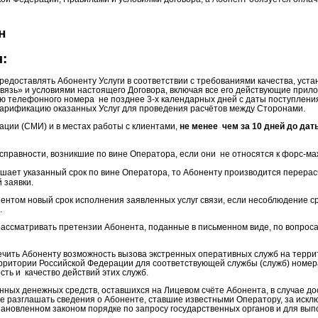
н
:
редоставлять Абоненту Услуги в соответствии с требованиями качества, ус
язь» и условиями настоящего Договора, включая все его действующие прил
ю телефонного номера
не позднее 3-х календарных дней с даты поступлени
тарификацию оказанных Услуг для проведения расчётов между Сторонами.
ции (СМИ) и в местах работы с клиентами,
не менее
чем за 10 дней до дат
справности, возникшие по вине Оператора, если они
не относятся к форс-м
шает указанный срок по вине Оператора, то Абоненту производится перерас
 заявки.
ентом новый срок исполнения заявленных услуг связи, если несоблюдение с
.
рассматривать претензии Абонента, поданные в письменном виде, по вопро
ечить Абоненту возможность вызова экстренных оперативных служб на террит
ерритории Российской Федерации для соответствующей службы (служб) номер
сть и
качество действий этих служб.
нных денежных средств, оставшихся на Лицевом счёте Абонента, в случае д
е разглашать сведения о Абоненте, ставшие известными Оператору, за искл
тановленном законом порядке по запросу государственных органов и для вы