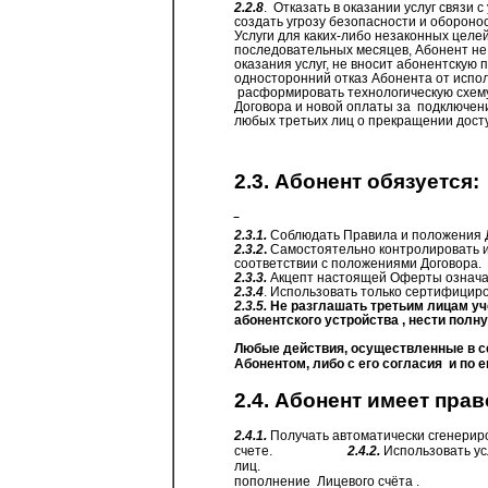
2.2.8
.
Отказать в оказании услуг связи 
создать угрозу безопасности и обороно
Услуги для каких-либо незаконных целей
последовательных месяцев, Абонент не
оказания услуг, не вносит абонентскую 
односторонний отказ Абонента от испо
расформировать технологическую схем
Договора и новой оплаты за подключен
любых третьих лиц о прекращении досту
2.3. Абонент обязуется:
2.3.1.
Соблюдать Правила и положения 
2.3.2
.
Самостоятельно контролировать и
соответствии с положениями Договора.
2.3.3.
Акцепт настоящей Оферты означа
2.3.4
. Использовать только сертифицир
2.3.5.
Не разглашать третьим лицам у
абонентского устройства , нести пол
Любые действия, осуществленные в с
Абонентом, либо с его согласия
и по 
2.4. Абонент имеет прав
2.4.1.
Получать автоматически сгенерир
счете.
2.4.2.
Использовать усл
лиц.
пополнение
Лицевого счёта .