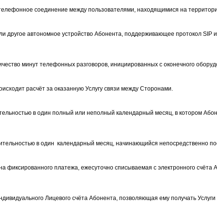
елефонное соединение между пользователями, находящимися на территории
или другое автономное устройство Абонента, поддерживающее протокол SIP
ичество минут телефонных разговоров, инициированных с оконечного оборуд
оисходит расчёт за оказанную Услугу связи между Сторонами.
тельностью в один полный или неполный календарный месяц, в котором Або
тельностью в один
календарный месяц, начинающийся непосредственно пос
на фиксированного платежа, ежесуточно списываемая с электронного счёта 
ндивидуального Лицевого счёта Абонента, позволяющая ему получать Услуги