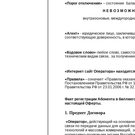
«Порог отключения»
– состояние
бала
Н Е В О З М О Ж Н
внутризоновые, междугородн
«Агент»
- юридическое лицо, заключивш
соответствующую доверенность, в кото
«Кодовое слово»
-любое слово, самост
техническим видам связи,
за получени
«Интернет сайт Оператора»
находится
«Правила» -
означает «Правила оказани
Постановлением Правительства РФ от 18
Правительства РФ от 23.01.2006 г. № 32.
Факт регистрации Абонента в
биллинг
настоящей Оферты.
1. Предмет Договора
«Оператор»,
действующий на основании 
связи по передаче данных для целей п
технологий и массовых коммуникаций,
о
нормативно-правовыми актами Российско