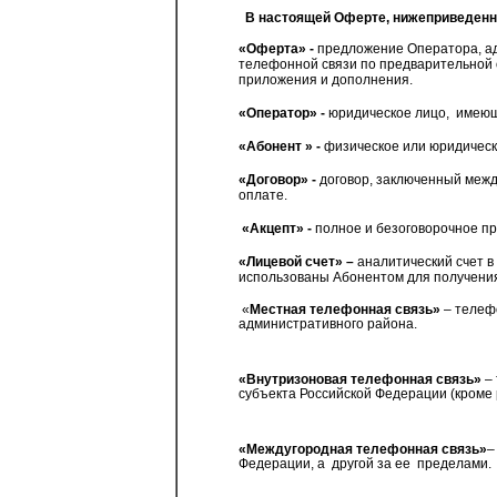
В настоящей Оферте, нижеприведенн
«Оферта»
-
предложение Оператора, ад
телефонной связи по предварительной о
приложения и дополнения.
«Оператор»
-
юридическое лицо,
имеющ
«Абонент »
-
физическое или юридическ
«Договор»
-
договор, заключенный межд
оплате.
«Акцепт»
-
полное и безоговорочное п
«Лицевой счет»
–
аналитический счет в
использованы Абонентом для получения 
«
Местная телефонная связь»
– телефо
административного района.
«Внутризоновая телефонная связь»
– 
субъекта Российской Федерации (кроме р
«Междугородная телефонная связь»
–
Федерации, а другой за ее пределами.