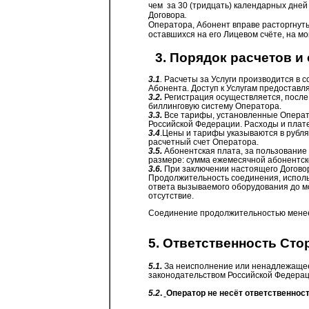
чем
за 30 (тридцать) календарных дне
Договора
.
Оператора, Абонент вправе расторгнут
оставшихся на его Лицевом счёте, на м
3. Порядок расчетов и
3.1
.
Расчеты за Услуги производится в с
Абонента. Доступ к Услугам предоставл
3.2.
Регистрация осуществляется, после
биллинговую
систему Оператора.
3.3.
Все тарифы, установленные Оператор
Российской Федерации. Расходы и плате
3.4
.Цены и тарифы указываются в рубля
расчетный счет Оператора.
3.5.
Абонентская плата, за пользование
размере: сумма ежемесячной абонентск
3.6.
При заключении настоящего Договор
Продолжительность соединения, исполь
ответа вызываемого оборудования до м
отсутствие.
Соединение продолжительностью менее 2
5. Ответственность Сто
5.1.
За неисполнение или ненадлежащее 
законодательством Российской Федера
5.2
.
Оператор не несёт ответственнос