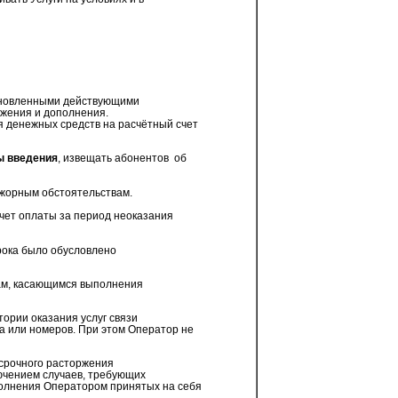
тановленными действующими
ожения и дополнения.
я денежных средств на расчётный счет
ы введения
, извещать абонентов
об
ажорным обстоятельствам.
чет оплаты за период неоказания
рока было обусловлено
сам, касающимся выполнения
ории оказания услуг связи
а или номеров. При этом Оператор не
осрочного расторжения
ючением случаев, требующих
полнения Оператором принятых на себя