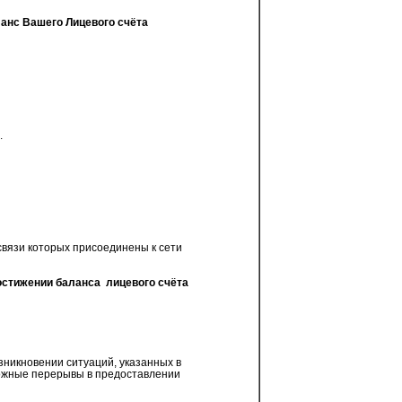
анс Вашего Лицевого счёта
.
связи которых присоединены к сети
остижении баланса
лицевого счёта
зникновении ситуаций, указанных в
зможные перерывы в предоставлении