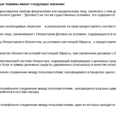
ые термины имеют следующее значение:
ресованное любому физическому или юридическому лицу, заключить с ним до
плате (далее - "Договор") на тех же существенных условиях, что содержатся
ее необходимые лицензии
и разрешения на прав предоставлять соответст
ое лицо, заключившее с Оператором Договор на условиях, содержащихся в 
у Оператором и Абонентом, на условиях настоящей Оферты , о предоставле
ринятие Абонентом условий настоящей Оферты, при заключении договора с 
биллинговой
системе Оператора, содержащий информацию о денежных средс
Услуг и суммах денежных средств, удержанных (списанных) в качестве оплат
нное соединение между пользователями, находящимися в пределах одного 
телефонное соединение между пользователями, находящихся в разных адм
айонов в составе города).
 телефонное соединение между пользователями, один из которых находится 