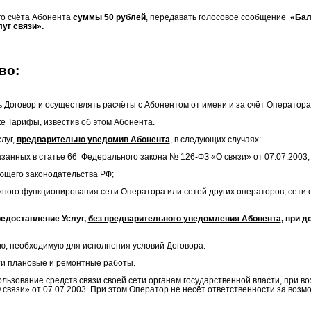
го счёта Абонента
суммы 50 рублей
, передавать голосовое сообщение
«Бал
уг связи».
во:
 Договор и осуществлять расчёты с Абонентом от имени и за счёт Оператора
ке
Тарифы, известив об этом Абонента.
луг,
предварительно уведомив Абонента
, в следующих случаях:
азанных в статье 66
Федерального закона № 126-ФЗ «О связи» от 07.07.2003;
ющего законодательства РФ;
лжного функционирования сети Оператора или сетей других операторов, сети 
едоставление Услуг,
без предварительного уведомления Абонента
,
при д
, необходимую для исполнения условий Договора.
ти плановые и ремонтные работы.
ьзование средств связи своей сети органам государственной власти, при во
 связи» от 07.07.2003. При этом Оператор не несёт ответственности за во