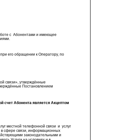
боте с
Абонентами и имеющее
иями.
при его обращении к Оператору, по
ой связи», утверждённые
утверждённые Постановлением
й счет Абонента является Акцептом
слуг местной телефонной связи
и
услуг
 в сфере связи, информационных
действующими законодательными и
ать Услуги на условиях и в