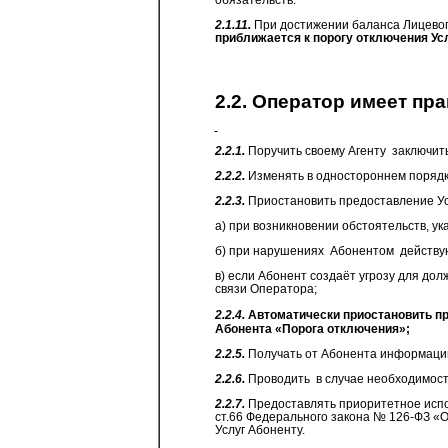
2.1.11.
При
достижении баланса Лицево
приближается к порогу отключения Усл
2.2. Оператор имеет пра
2.2.1.
Поручить своему Агенту
заключить
2.2.2.
Изменять в одностороннем поряд
2.2.3.
Приостановить
предоставление Ус
а) при возникновении обстоятельств, ук
б) при нарушениях
Абонентом
действу
в) если Абонент создаёт угрозу для до
связи Оператора;
2.2.4.
Автоматически
приостановить
пр
Абонента «Порога отключения»;
2.2.5.
Получать от Абонента информацию
2.2.6.
Проводить
в случае необходимос
2.2.7.
Предоставлять приоритетное испол
ст.66 Федерального закона № 126-ФЗ «О
Услуг Абоненту.