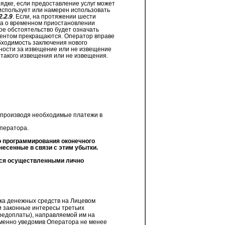
ядке, если предоставление услуг может
использует или намерен использовать
2.2.9
. Если, на протяжении шести
ра о временном приостановлении
ное обстоятельство будет означать
нентом прекращаются. Оператор вправе
бходимость заключения нового
ности за извещение или не извещение
е такого извещения или не извещения.
 производя необходимые платежи в
ператора.
 программирования оконечного
несенные в связи с этим убытки.
тся осуществленными лично
ка денежных средств на Лицевом
и законные интересы третьих
редоплаты), направляемой им на
сьменно уведомив Оператора не менее