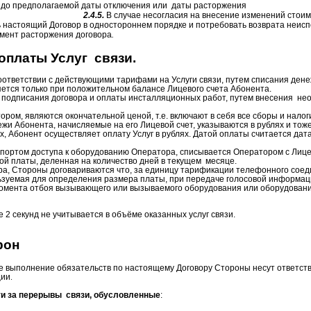
й до предполагаемой даты отключения или
даты расторжения
2.4.5.
В случае несогласия на внесение изменений стоим
ь настоящий Договор в одностороннем порядке и потребовать возврата неис
омент расторжения договора
.
 оплаты Услуг
связи.
оответствии с действующими тарифами на Услуги связи, путем списания дене
яется только при положительном балансе Лицевого счета Абонента.
 подписания договора и оплаты инсталляционных работ, путем внесения
нео
ом, являются окончательной ценой, т.е. включают в себя все сборы и нало
жи Абонента, начисляемые на его Лицевой счет, указываются в рублях и тоже
х, Абонент осуществляет оплату Услуг в рублях. Датой оплаты считается дат
 портом доступа к оборудованию Оператора, списывается Оператором с Лице
ой платы, деленная на количество дней в текущем
месяце.
а, Стороны договариваются что, за единицу тарификации телефонного соед
зуемая для определения размера платы, при передаче голосовой информаци
омента отбоя вызывающего или вызываемого оборудования или оборудовани
 секунд не учитывается в объёме оказанных услуг связи.
рон
выполнение обязательств по настоящему Договору Стороны несут ответств
ции
.
ти за перерывы
связи, обусловленные
: