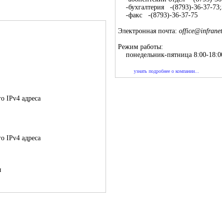
-бухгалтерия -(8793)-36-37-73;
-факс -(8793)-36-37-75
Электронная почта:
office
@
infrane
Режим работы:
понедельник-пятница 8:00-18:0
узнать подробнее о компании...
о IPv4 адреса
о IPv4 адреса
ы